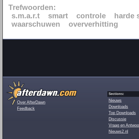
Trefwoorden:
s.m.a.r.t
smart
controle
harde s
waarschuwen
oververhitting
Sections:
Nieuws
Over AfterDawn
Downloads
Feedback
Top Downloads
Discussie
Vraag en Antwoo
Nieuws2.nl