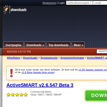
Registreren
|
Login:
Startpagina
Downloads
Top downloads
Meer
8/6/2026 4:57:57 PM
AfterDawn
>
Downloads
>
Systeemtools
>
Systeeminformatie
>
ActiveSMART v2
Dit is een oude versie van deze software. Je kunt ook de
v2.96 (laatste stabiele ver
of de
v2.9 Beta (laatste beta versie)
.
ActiveSMART v2.6.547 Beta 3
Commercial demo
DOW
Vista / Win7 / Win8 / WinXP