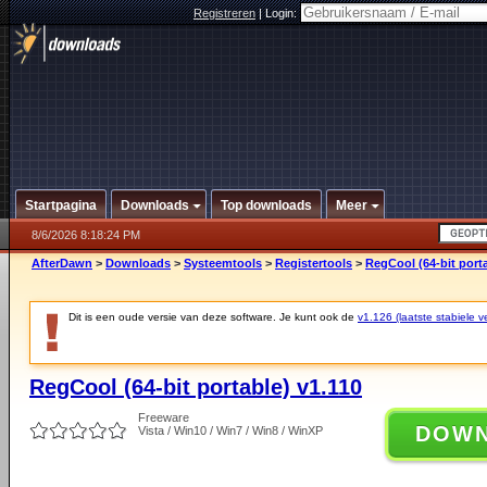
Registreren
|
Login:
Startpagina
Downloads
Top downloads
Meer
8/6/2026 8:18:24 PM
AfterDawn
>
Downloads
>
Systeemtools
>
Registertools
>
RegCool (64-bit porta
Dit is een oude versie van deze software. Je kunt ook de
v1.126 (laatste stabiele ve
RegCool (64-bit portable) v1.110
Freeware
DOW
Vista / Win10 / Win7 / Win8 / WinXP