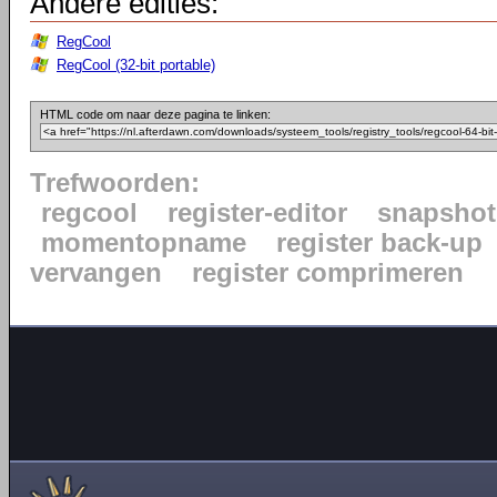
Andere edities:
RegCool
RegCool (32-bit portable)
HTML code om naar deze pagina te linken:
Trefwoorden:
regcool
register-editor
snapshot
momentopname
register back-up
vervangen
register comprimeren