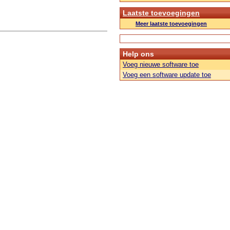
Laatste toevoegingen
Meer laatste toevoegingen
Help ons
Voeg nieuwe software toe
Voeg een software update toe