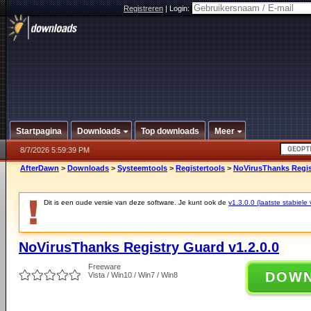
Registreren
|
Login:
Startpagina
Downloads
Top downloads
Meer
8/7/2026 5:59:39 PM
AfterDawn
>
Downloads
>
Systeemtools
>
Registertools
>
NoVirusThanks Regist
Dit is een oude versie van deze software. Je kunt ook de
v1.3.0.0 (laatste stabiele 
NoVirusThanks Registry Guard v1.2.0.0
Freeware
DOW
Vista / Win10 / Win7 / Win8