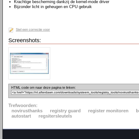
Krachtige bescherming dankzij de kernel-mode driver
Bijzonder licht in geheugen en CPU gebruik
Stel een correctie voor
Screenshots:
HTML code om naar deze pagina te linken:
Trefwoorden:
novirusthanks
registry guard
register monitoren
b
autostart
regsitersleutels