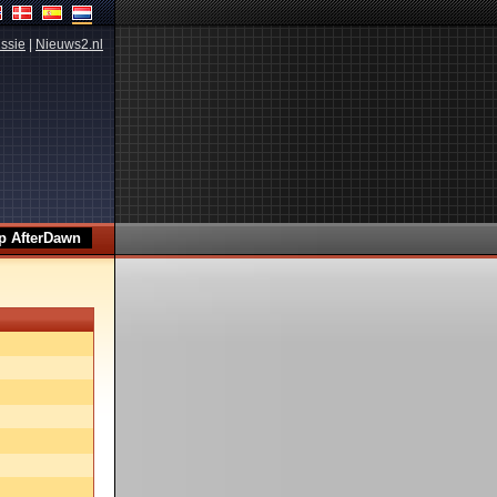
ssie
|
Nieuws2.nl