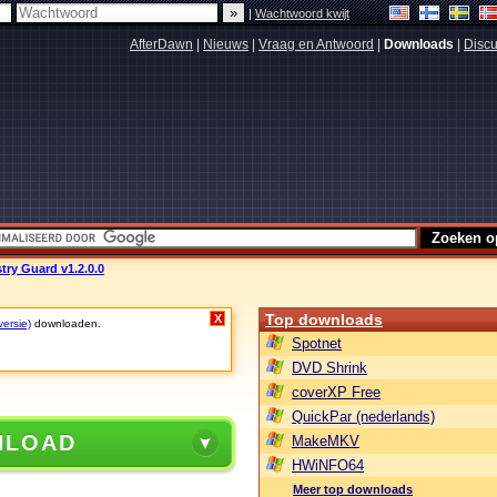
|
Wachtwoord kwijt
AfterDawn
|
Nieuws
|
Vraag en Antwoord
|
Downloads
|
Discu
ry Guard v1.2.0.0
Top downloads
X
versie)
downloaden.
Spotnet
DVD Shrink
coverXP Free
QuickPar (nederlands)
NLOAD
MakeMKV
HWiNFO64
Meer top downloads