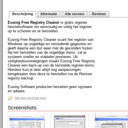
Beschrijving
Informatie
Alle versies
Reviews
Eusing Free Registry Cleaner
is gratis register
herstelsoftware om eenvoudig en veilig het register
op te schonen en te herstellen.
Eusing Free Registry Cleaner scant het register van
Windows op ongeldige en verouderde gegevens en
geeft daarna een lijst weer met de gevonden fouten.
Na het herstellen van de ongeldige items, zal je
systeem sneller en stabieler presteren. Uit
veiligheidsoverwegingen maakt Eusing Free Registry
Cleaner een back-up van de herstelde register-items.
Hierdoor kun je later altijd nog aanpassingen
terugdraaien door deze te herstellen via de Restore
registry backup.
Eusing Software producten bevatten geen spyware
en adware.
Stel een correctie voor
Screenshots: