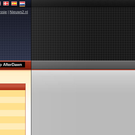
ssie
|
Nieuws2.nl