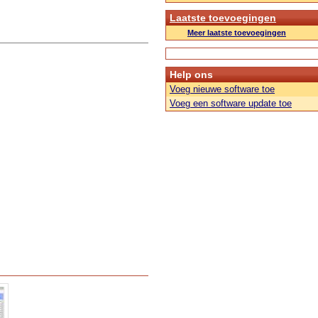
Laatste toevoegingen
Meer laatste toevoegingen
Help ons
Voeg nieuwe software toe
Voeg een software update toe