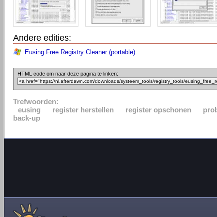
Andere edities:
Eusing Free Registry Cleaner (portable)
HTML code om naar deze pagina te linken:
Trefwoorden:
eusing
register herstellen
register opschonen
pro
back-up