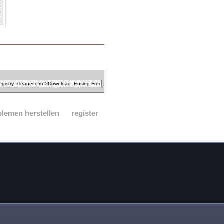
blemen herstellen
register