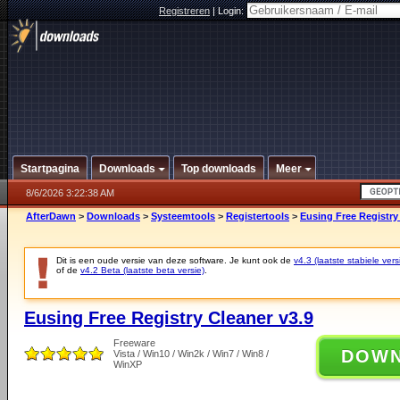
Registreren
|
Login:
Startpagina
Downloads
Top downloads
Meer
8/6/2026 3:22:38 AM
AfterDawn
>
Downloads
>
Systeemtools
>
Registertools
>
Eusing Free Registry
Dit is een oude versie van deze software. Je kunt ook de
v4.3 (laatste stabiele vers
of de
v4.2 Beta (laatste beta versie)
.
Eusing Free Registry Cleaner v3.9
Freeware
DOW
Vista / Win10 / Win2k / Win7 / Win8 /
WinXP