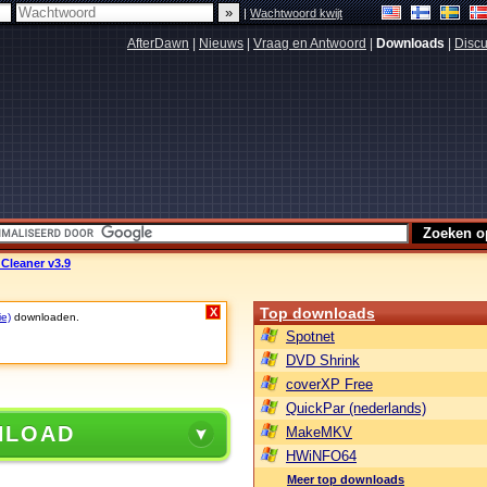
|
Wachtwoord kwijt
AfterDawn
|
Nieuws
|
Vraag en Antwoord
|
Downloads
|
Discu
 Cleaner v3.9
Top downloads
X
ie)
downloaden.
Spotnet
DVD Shrink
coverXP Free
QuickPar (nederlands)
NLOAD
MakeMKV
HWiNFO64
Meer top downloads