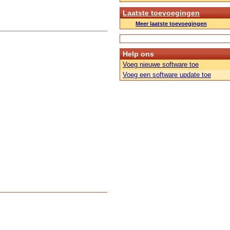
Laatste toevoegingen
Meer laatste toevoegingen
Help ons
Voeg nieuwe software toe
Voeg een software update toe