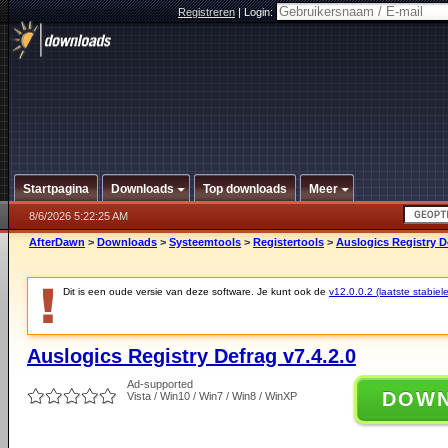
Registreren
|
Login:
Startpagina
Downloads
Top downloads
Meer
8/6/2026 5:22:25 AM
AfterDawn
>
Downloads
>
Systeemtools
>
Registertools
>
Auslogics Registry De
Dit is een oude versie van deze software. Je kunt ook de
v12.0.0.2 (laatste stabiele
Auslogics Registry Defrag v7.4.2.0
Ad-supported
DOW
Vista / Win10 / Win7 / Win8 / WinXP