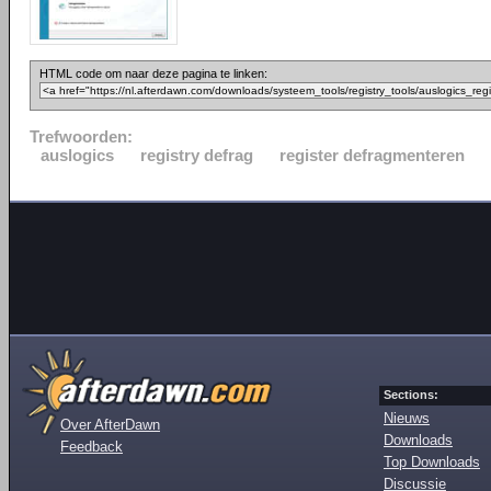
HTML code om naar deze pagina te linken:
Trefwoorden:
auslogics
registry defrag
register defragmenteren
Sections:
Nieuws
Over AfterDawn
Downloads
Feedback
Top Downloads
Discussie