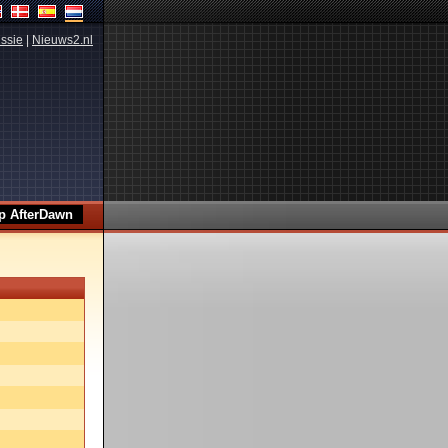
ssie
|
Nieuws2.nl