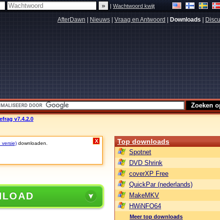
|
Wachtwoord kwijt
AfterDawn
|
Nieuws
|
Vraag en Antwoord
|
Downloads
|
Discu
frag v7.4.2.0
Top downloads
X
 versie)
downloaden.
Spotnet
DVD Shrink
coverXP Free
QuickPar (nederlands)
NLOAD
MakeMKV
HWiNFO64
Meer top downloads