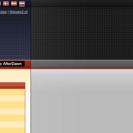
ssie
|
Nieuws2.nl