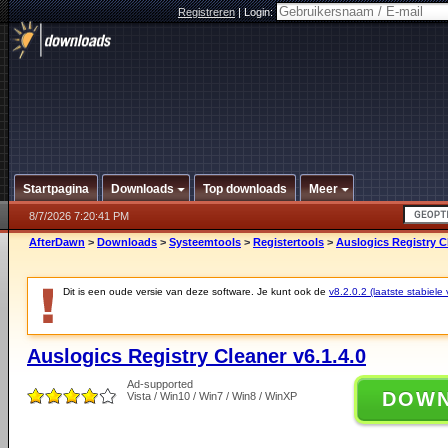
Registreren
|
Login:
Startpagina
Downloads
Top downloads
Meer
8/7/2026 7:20:41 PM
AfterDawn
>
Downloads
>
Systeemtools
>
Registertools
>
Auslogics Registry Cl
Dit is een oude versie van deze software. Je kunt ook de
v8.2.0.2 (laatste stabiele 
Auslogics Registry Cleaner v6.1.4.0
Ad-supported
DOW
Vista / Win10 / Win7 / Win8 / WinXP