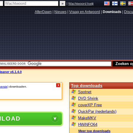
|
Wachtwoord kwijt
AfterDawn
|
Nieuws
|
Vraag en Antwoord
|
Downloads
|
Discu
eaner v6.1.4.0
Top downloads
X
versie)
downloaden.
Spotnet
DVD Shrink
coverXP Free
QuickPar (nederlands)
NLOAD
MakeMKV
HWiNFO64
Meer top downloads