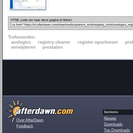
HTML code om naar deze pagina te linken:
Trefwoorden:
auslogics
registry cleaner
register opschonen
pro
verwijderen
prestaties
Sections:
Nieuws
Over AfterDawn
Downloads
Feedback
Top Downloads