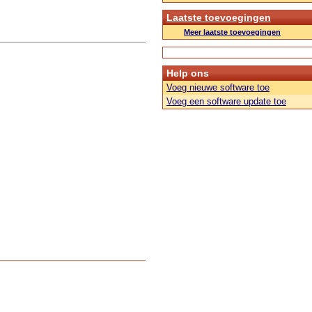
Laatste toevoegingen
Meer laatste toevoegingen
Help ons
Voeg nieuwe software toe
Voeg een software update toe