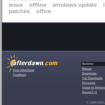
wsus
offline
windows update
patches
office
Sections:
Nieuws
Over AfterDawn
Downloads
Feedback
Top Downloads
Discussie
Vraag en Antwoo
Nieuws2.nl
© 1999-2026