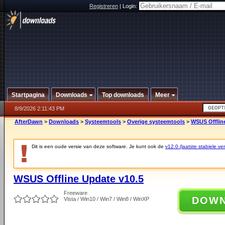
Registreren
|
Login:
Startpagina
Downloads
Top downloads
Meer
8/9/2026 2:11:43 PM
AfterDawn
>
Downloads
>
Systeemtools
>
Overige systeemtools
>
WSUS Offlin
Dit is een oude versie van deze software. Je kunt ook de
v12.0 (laatste stabiele ver
WSUS Offline Update v10.5
Freeware
DOW
Vista / Win10 / Win7 / Win8 / WinXP