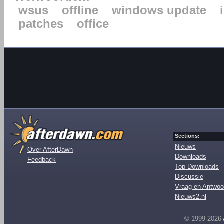
wsus
offline
windows update
patches
office
Sections:
Nieuws
Over AfterDawn
Downloads
Feedback
Top Downloads
Discussie
Vraag en Antwoo
Nieuws2.nl
© 1999-2026