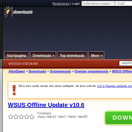
Registreren
|
Login:
Startpagina
Downloads
Top downloads
Meer
8/9/2026 9:58:08 AM
AfterDawn
>
Downloads
>
Systeemtools
>
Overige systeemtools
>
WSUS Offlin
Dit is een oude versie van deze software. Je kunt ook de
v12.0 (laatste stabiele ver
WSUS Offline Update v10.6
Freeware
DOW
Vista / Win10 / Win7 / Win8 / WinXP