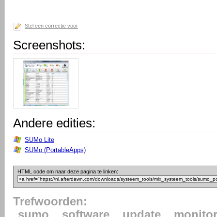
Stel een correctie voor
Screenshots:
Andere edities:
SUMo Lite
SUMo (PortableApps)
HTML code om naar deze pagina te linken:
Trefwoorden:
sumo
software
update
monito