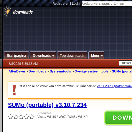
Registreren
|
Login:
Startpagina
Downloads
Top downloads
Meer
8/8/2026 5:39:35 AM
AfterDawn
>
Downloads
>
Systeemtools
>
Overige systeemtools
>
SUMo (portab
Dit is een oude versie van deze software. Je kunt ook de
v5.11.2.461 (laatste stabi
SUMo (portable) v3.10.7.234
Freeware
DOW
Vista / Win10 / Win7 / Win8 / WinXP