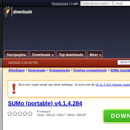
Registreren
|
Login:
Startpagina
Downloads
Top downloads
Meer
8/9/2026 2:05:45 PM
AfterDawn
>
Downloads
>
Systeemtools
>
Overige systeemtools
>
SUMo (portab
Dit is een oude versie van deze software. Je kunt ook de
v5.11.2.461 (laatste stabi
SUMo (portable) v4.1.4.284
Freeware
DOW
Vista / Win10 / Win7 / Win8 / WinXP