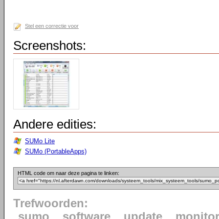
Stel een correctie voor
Screenshots:
Andere edities:
SUMo Lite
SUMo (PortableApps)
HTML code om naar deze pagina te linken:
Trefwoorden:
sumo
software
update
monito