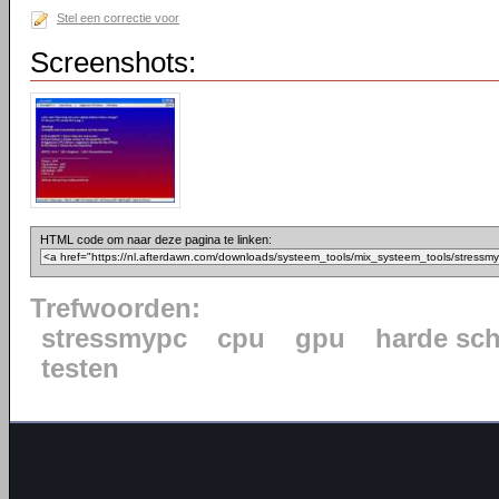
Stel een correctie voor
Screenshots:
HTML code om naar deze pagina te linken:
Trefwoorden:
stressmypc
cpu
gpu
harde sch
testen