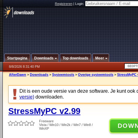
Registreren
|
Login:
Startpagina
Downloads
Top downloads
Meer
8/8/2026 8:31:40 PM
AfterDawn
>
Downloads
>
Systeemtools
>
Overige systeemtools
>
StressMyPC 
Dit is een oude versie van deze software. Je kunt ook
versie)
downloaden.
StressMyPC v2.99
Freeware
DOW
Vista / Win10 / Win2k / Win7 / Win8 /
WinXP