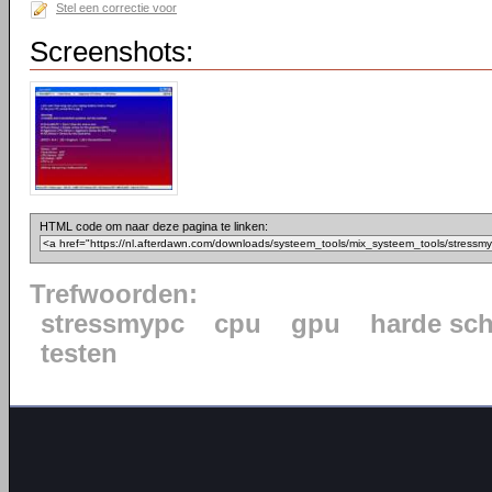
Stel een correctie voor
Screenshots:
HTML code om naar deze pagina te linken:
Trefwoorden:
stressmypc
cpu
gpu
harde sch
testen