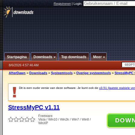
Registreren
|
Login:
Startpagina
Downloads
Top downloads
Meer
8/6/2026 4:57:46 AM
AfterDawn
>
Downloads
>
Systeemtools
>
Overige systeemtools
>
StressMyPC 
Dit is een oude versie van deze software. Je kunt ook de
v3.51 (laatste stabiele ver
StressMyPC v1.11
Freeware
DOW
Vista / Win10 / Win2k / Win7 / Win8 /
WinXP