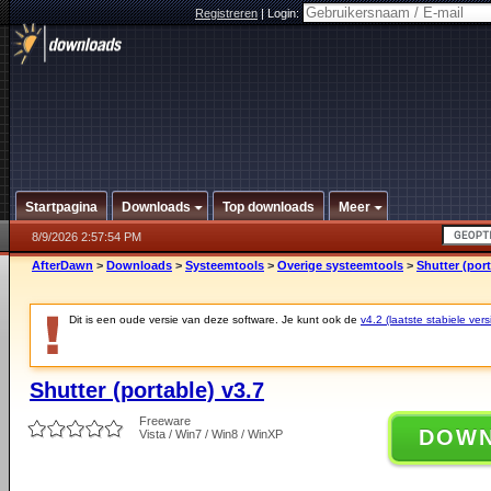
Registreren
|
Login:
Startpagina
Downloads
Top downloads
Meer
8/9/2026 2:57:54 PM
AfterDawn
>
Downloads
>
Systeemtools
>
Overige systeemtools
>
Shutter (port
Dit is een oude versie van deze software. Je kunt ook de
v4.2 (laatste stabiele vers
Shutter (portable) v3.7
Freeware
DOW
Vista / Win7 / Win8 / WinXP