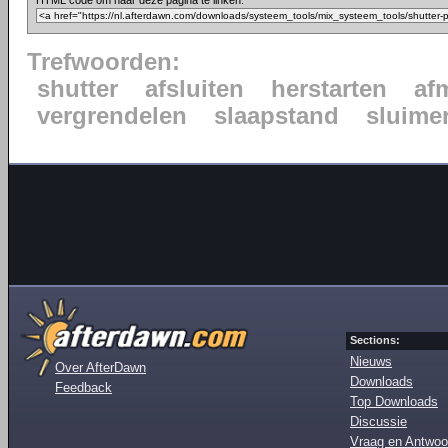
HTML code om naar deze pagina te linken:
Trefwoorden:
shutter
afsluiten
herstarten
af
vergrendelen
slaapstand
sluime
Sections:
Nieuws
Over AfterDawn
Downloads
Feedback
Top Downloads
Discussie
Vraag en Antwoo