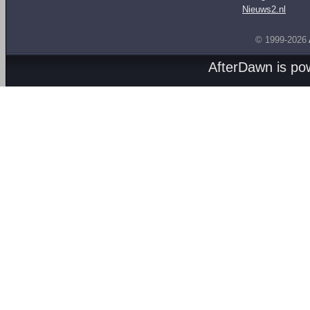
Nieuws2.nl
© 1999-2026
AfterDawn is p