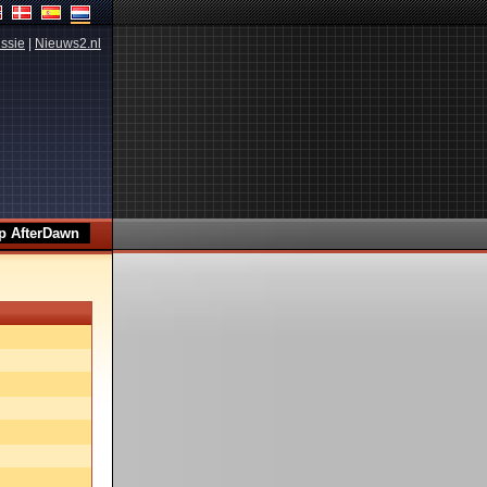
ssie
|
Nieuws2.nl