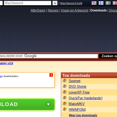
|
Wachtwoord kwijt
AfterDawn
|
Nieuws
|
Vraag en Antwoord
|
Downloads
|
Discu
able) v3.6
Top downloads
X
ie)
downloaden.
Spotnet
DVD Shrink
coverXP Free
QuickPar (nederlands)
NLOAD
MakeMKV
HWiNFO64
Meer top downloads