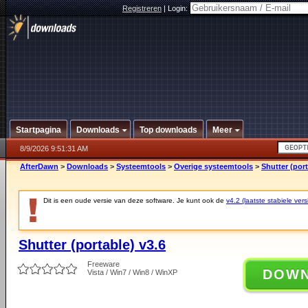
Registreren
|
Login:
Startpagina
Downloads
Top downloads
Meer
8/9/2026 9:51:31 AM
AfterDawn
>
Downloads
>
Systeemtools
>
Overige systeemtools
>
Shutter (port
Dit is een oude versie van deze software. Je kunt ook de
v4.2 (laatste stabiele vers
Shutter (portable) v3.6
Freeware
DOW
Vista / Win7 / Win8 / WinXP