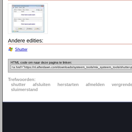
Andere edities:
Shutter
HTML code om naar deze pagina te linken:
Trefwoorden:
shutter
afsluiten
herstarten
afmelden
vergrende
sluimerstand