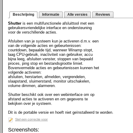
Beschrijving
Informatie
Alle versies
Reviews
Shutter
is een multifunctionele afsluittool met een
gebruikersvriendelijke interface en ondersteuning
voor de verschillende acties.
Afsluiten van je systeem kun je activeren d.m.v. een
van de volgende acties en gebeurtenissen:
countdown, bepaalde tijd, wanneer Winamp stopt,
laag CPU-gebruik, inactiviteit van gebruiker, accu
bijna leeg, afsluiten venster, stoppen van bepaald
proces, ping stop en bestandsgrootte limiet.
Bovenvermelde acties en gebeurtenissen kunnen het
volgende activeren:
afsluiten, herstarten, afmelden, vergrendelen,
slaapstand, sluimerstand, monitor uitschakelen,
volume dimmen, alarmeren.
Shutter beschikt ook over een webinterface om op
afstand acties te activeren en om gegevens te
bekijken over je systeem.
Dit is de portable versie en hoeft niet geïnstalleerd te worden.
Stel een correctie voor
Screenshots: