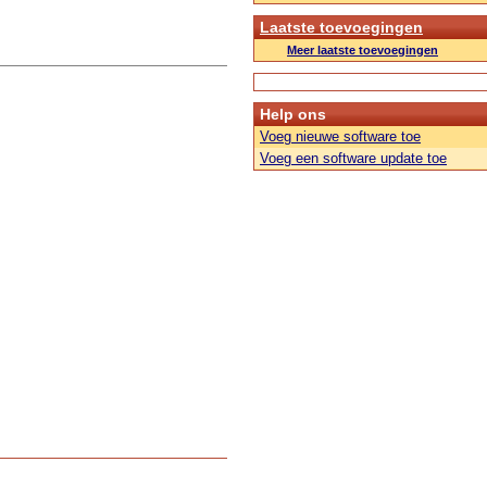
Laatste toevoegingen
Meer laatste toevoegingen
Help ons
Voeg nieuwe software toe
Voeg een software update toe