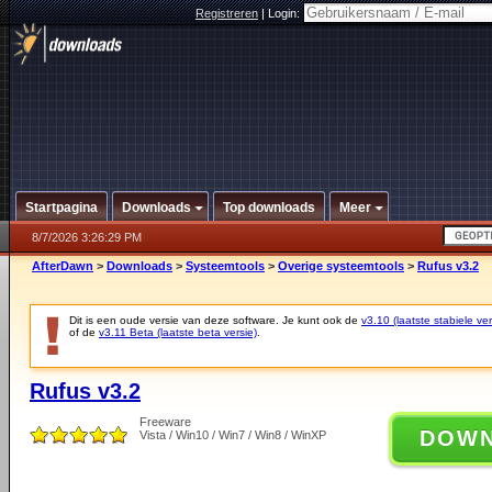
Registreren
|
Login:
Startpagina
Downloads
Top downloads
Meer
8/7/2026 3:26:29 PM
AfterDawn
>
Downloads
>
Systeemtools
>
Overige systeemtools
>
Rufus v3.2
Dit is een oude versie van deze software. Je kunt ook de
v3.10 (laatste stabiele ver
of de
v3.11 Beta (laatste beta versie)
.
Rufus v3.2
Freeware
DOW
Vista / Win10 / Win7 / Win8 / WinXP