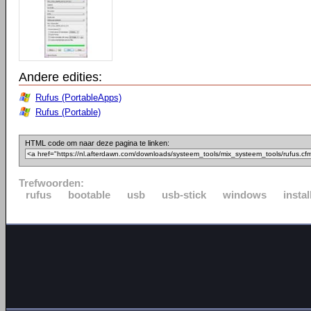
Andere edities:
Rufus (PortableApps)
Rufus (Portable)
HTML code om naar deze pagina te linken:
Trefwoorden:
rufus
bootable
usb
usb-stick
windows
instal