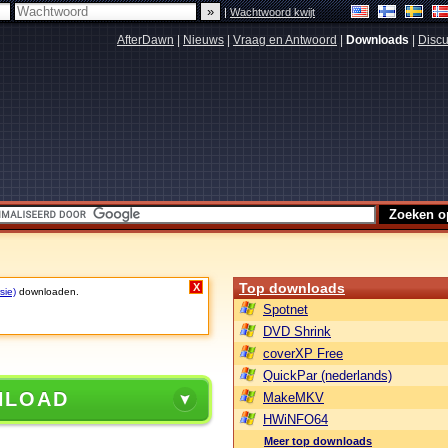
|
Wachtwoord kwijt
AfterDawn
|
Nieuws
|
Vraag en Antwoord
|
Downloads
|
Discu
Top downloads
X
sie)
downloaden.
Spotnet
DVD Shrink
coverXP Free
QuickPar (nederlands)
NLOAD
MakeMKV
HWiNFO64
Meer top downloads