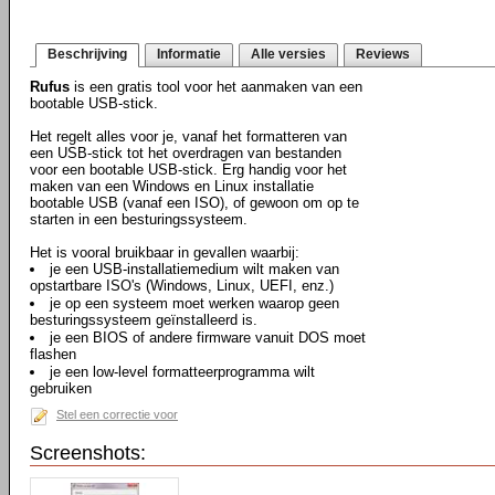
Beschrijving
Informatie
Alle versies
Reviews
Rufus
is een gratis tool voor het aanmaken van een
bootable USB-stick.
Het regelt alles voor je, vanaf het formatteren van
een USB-stick tot het overdragen van bestanden
voor een bootable USB-stick. Erg handig voor het
maken van een Windows en Linux installatie
bootable USB (vanaf een ISO), of gewoon om op te
starten in een besturingssysteem.
Het is vooral bruikbaar in gevallen waarbij:
je een USB-installatiemedium wilt maken van
opstartbare ISO's (Windows, Linux, UEFI, enz.)
je op een systeem moet werken waarop geen
besturingssysteem geïnstalleerd is.
je een BIOS of andere firmware vanuit DOS moet
flashen
je een low-level formatteerprogramma wilt
gebruiken
Stel een correctie voor
Screenshots: