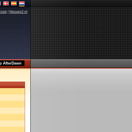
ssie
|
Nieuws2.nl