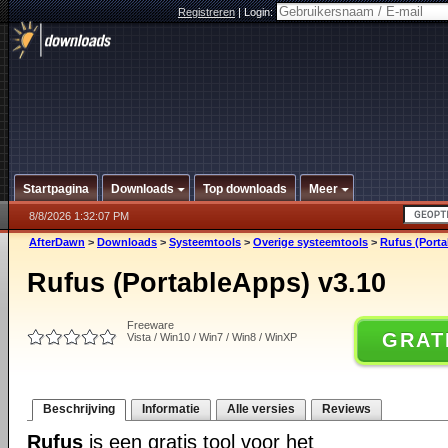
Registreren
|
Login:
Startpagina
Downloads
Top downloads
Meer
8/8/2026 1:32:07 PM
AfterDawn
>
Downloads
>
Systeemtools
>
Overige systeemtools
>
Rufus (Porta
Rufus (PortableApps) v3.10
Freeware
GRAT
Vista / Win10 / Win7 / Win8 / WinXP
Beschrijving
Informatie
Alle versies
Reviews
Rufus
is een gratis tool voor het