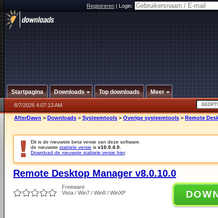
Registreren
|
Login:
Startpagina
Downloads
Top downloads
Meer
8/7/2026 4:07:13 AM
AfterDawn
>
Downloads
>
Systeemtools
>
Overige systeemtools
>
Remote Desk
Dit is de nieuwste beta versie van deze software.
de nieuwste
stabiele versie
is
v10.0.4.0
.
Download de nieuwste stabiele versie hier
.
Remote Desktop Manager v8.0.10.0
Freeware
DOW
Vista / Win7 / Win8 / WinXP