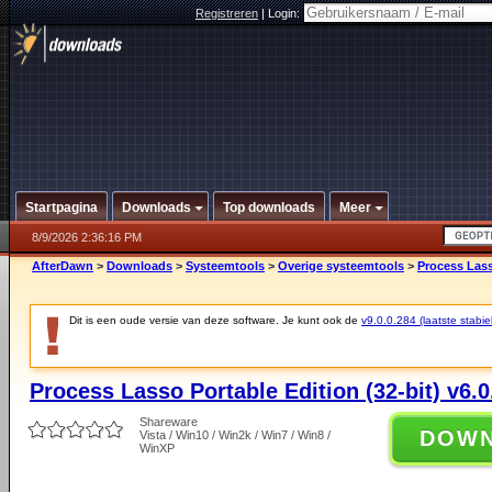
Registreren
|
Login:
Startpagina
Downloads
Top downloads
Meer
8/9/2026 2:36:16 PM
AfterDawn
>
Downloads
>
Systeemtools
>
Overige systeemtools
>
Process Lasso
Dit is een oude versie van deze software. Je kunt ook de
v9.0.0.284 (laatste stabie
Process Lasso Portable Edition (32-bit) v6.0
Shareware
DOW
Vista / Win10 / Win2k / Win7 / Win8 /
WinXP