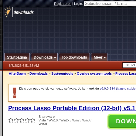
Registreren
|
Login:
Startpagina
Downloads
Top downloads
Meer
8/8/2026 6:51:33 AM
AfterDawn
>
Downloads
>
Systeemtools
>
Overige systeemtools
>
Process Lasso
Dit is een oude versie van deze software. Je kunt ook de
v9.0.0.284 (laatste stabie
Process Lasso Portable Edition (32-bit) v5.1
Shareware
DOW
Vista / Win10 / Win2k / Win7 / Win8 /
WinXP