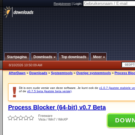
Registreren
|
Login:
Startpagina
Downloads
Top downloads
Meer
8/10/2026 10:50:09 AM
AfterDawn
>
Downloads
>
Systeemtools
>
Overige systeemtools
>
Process Block
Dit is een oude versie van deze software. Je kunt ook de
v1.0.7 (laatste stabiele ve
of de
v0.7.5 beta (laatste beta versie)
.
Process Blocker (64-bit) v0.7 Beta
Freeware
DOW
Vista / Win7 / WinXP