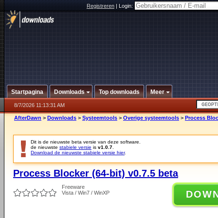
Registreren
|
Login:
Startpagina
Downloads
Top downloads
Meer
8/7/2026 11:13:31 AM
AfterDawn
>
Downloads
>
Systeemtools
>
Overige systeemtools
>
Process Block
Dit is de nieuwste beta versie van deze software.
de nieuwste
stabiele versie
is
v1.0.7
.
Download de nieuwste stabiele versie hier
.
Process Blocker (64-bit) v0.7.5 beta
Freeware
DOW
Vista / Win7 / WinXP