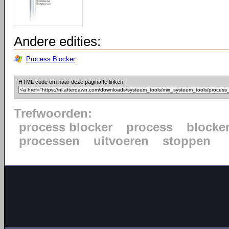
Andere edities:
Process Blocker
HTML code om naar deze pagina te linken:
Trefwoorden:
process blocker
process
blocke
processen
uitvoeren
stoppen