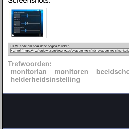
Screenshots:
HTML code om naar deze pagina te linken:
Trefwoorden:
monitorian
monitoren
beeldsch
helderheidsinstelling