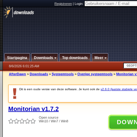
Registreren
|
Login:
Startpagina
Downloads
Top downloads
Meer
8/6/2026 6:01:25 AM
AfterDawn
>
Downloads
>
Systeemtools
>
Overige systeemtools
>
Monitorian v
Dit is een oude versie van deze software. Je kunt ook de
v2.6.0 (laatste stabiele ve
Monitorian v1.7.2
Open source
DOW
Win10 / Win7 / Win8