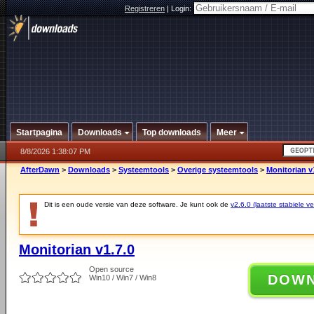
Registreren
|
Login:
Startpagina
Downloads
Top downloads
Meer
8/8/2026 1:38:07 PM
AfterDawn
>
Downloads
>
Systeemtools
>
Overige systeemtools
>
Monitorian v
Dit is een oude versie van deze software. Je kunt ook de
v2.6.0 (laatste stabiele ve
Monitorian v1.7.0
Open source
DOW
Win10 / Win7 / Win8