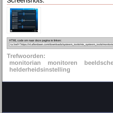
Screenshots:
HTML code om naar deze pagina te linken:
Trefwoorden:
monitorian
monitoren
beeldsch
helderheidsinstelling