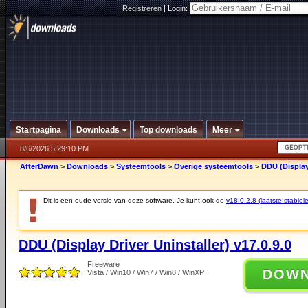
Registreren
|
Login:
Startpagina
Downloads
Top downloads
Meer
8/6/2026 5:29:10 PM
AfterDawn
>
Downloads
>
Systeemtools
>
Overige systeemtools
>
DDU (Display 
Dit is een oude versie van deze software. Je kunt ook de
v18.0.2.8 (laatste stabiele
DDU (Display Driver Uninstaller) v17.0.9.0
Freeware
DOW
Vista / Win10 / Win7 / Win8 / WinXP