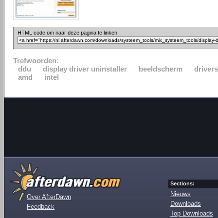
HTML code om naar deze pagina te linken:
Trefwoorden:
ddu
display driver uninstaller
beeldscherm
driver
amd
intel
Sections:
Nieuws
Over AfterDawn
Downloads
Feedback
Top Downloads