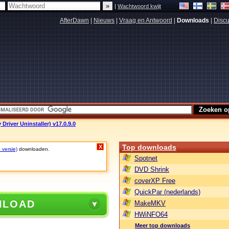
|
Wachtwoord kwijt
AfterDawn
|
Nieuws
|
Vraag en Antwoord
|
Downloads
|
Discu
Driver Uninstaller) v17.0.9.0
Top downloads
X
 versie)
downloaden.
Spotnet
DVD Shrink
coverXP Free
QuickPar (nederlands)
NLOAD
MakeMKV
HWiNFO64
Meer top downloads