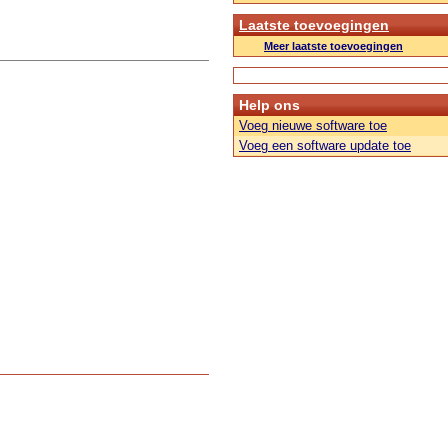
Laatste toevoegingen
Meer laatste toevoegingen
Help ons
Voeg nieuwe software toe
Voeg een software update toe