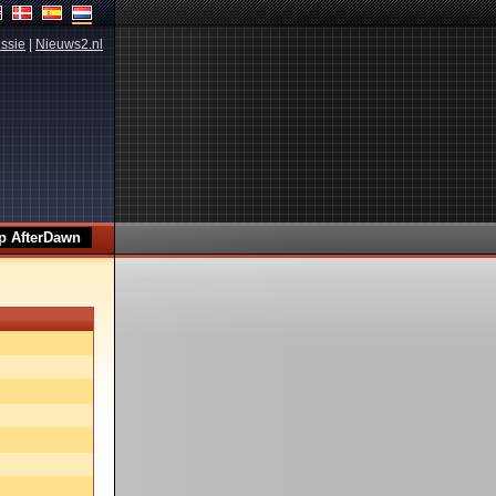
ssie
|
Nieuws2.nl