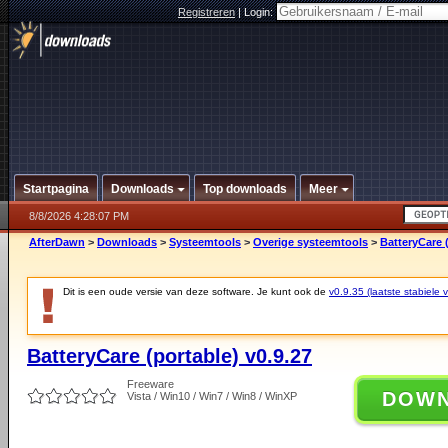
Registreren
|
Login:
Startpagina
Downloads
Top downloads
Meer
8/8/2026 4:28:07 PM
AfterDawn
>
Downloads
>
Systeemtools
>
Overige systeemtools
>
BatteryCare (
Dit is een oude versie van deze software. Je kunt ook de
v0.9.35 (laatste stabiele v
BatteryCare (portable) v0.9.27
Freeware
DOW
Vista / Win10 / Win7 / Win8 / WinXP