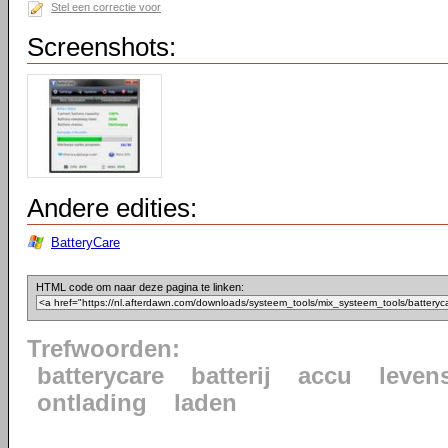
Stel een correctie voor
Screenshots:
Andere edities:
BatteryCare
HTML code om naar deze pagina te linken:
Trefwoorden:
batterycare
batterij
accu
leven
ontlading
laden