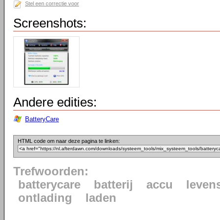
Stel een correctie voor
Screenshots:
Andere edities:
BatteryCare
HTML code om naar deze pagina te linken:
Trefwoorden:
batterycare
batterij
accu
leven
ontlading
laden