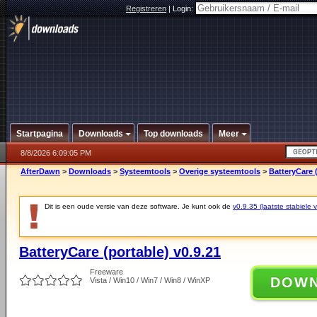
Registreren
|
Login:
Startpagina
Downloads
Top downloads
Meer
8/8/2026 6:09:05 PM
AfterDawn
>
Downloads
>
Systeemtools
>
Overige systeemtools
>
BatteryCare (
Dit is een oude versie van deze software. Je kunt ook de
v0.9.35 (laatste stabiele v
BatteryCare (portable) v0.9.21
Freeware
DOW
Vista / Win10 / Win7 / Win8 / WinXP