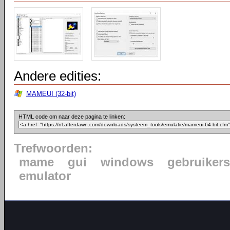
Andere edities:
MAMEUI (32-bit)
HTML code om naar deze pagina te linken:
Trefwoorden:
mame
gui
windows
gebruikers
emulator