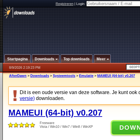
Registreren
|
Login:
Startpagina
Downloads
Top downloads
Meer
8/9/2026 2:19:23 PM
AfterDawn
>
Downloads
>
Systeemtools
>
Emulatie
>
MAMEUI (64-bit) v0.207
Dit is een oude versie van deze software. Je kunt ook
versie)
downloaden.
MAMEUI (64-bit) v0.207
Freeware
DOW
Vista / Win10 / Win7 / Win8 / WinXP