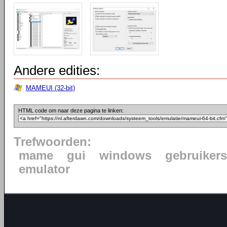
Andere edities:
MAMEUI (32-bit)
HTML code om naar deze pagina te linken:
Trefwoorden:
mame
gui
windows
gebruikers
emulator