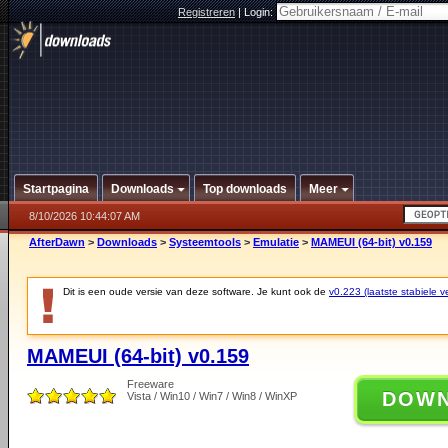
Registreren
|
Login:
Startpagina
Downloads
Top downloads
Meer
8/10/2026 10:44:07 AM
AfterDawn
>
Downloads
>
Systeemtools
>
Emulatie
>
MAMEUI (64-bit) v0.159
Dit is een oude versie van deze software. Je kunt ook de
v0.223 (laatste stabiele ve
MAMEUI (64-bit) v0.159
Freeware
DOW
Vista / Win10 / Win7 / Win8 / WinXP