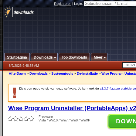
Registreren
|
Login:
Startpagina
Downloads
Top downloads
Meer
8/9/2026 9:48:58 AM
AfterDawn
>
Downloads
>
Systeemtools
>
De-installatie
>
Wise Program Uninsta
Dit is een oude versie van deze software. Je kunt ook de
v2.3.7 (laatste stabiele ve
Wise Program Uninstaller (PortableApps) v2
Freeware
DOW
Vista / Win10 / Win7 / Win8 / WinXP