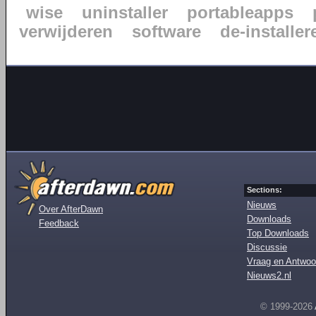
wise
uninstaller
portableapps
verwijderen
software
de-installer
Sections:
Nieuws
Over AfterDawn
Downloads
Feedback
Top Downloads
Discussie
Vraag en Antwoo
Nieuws2.nl
© 1999-2026