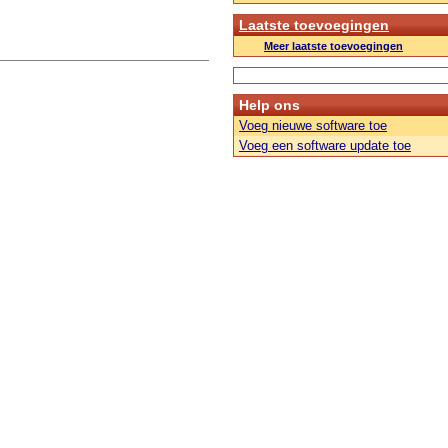
Laatste toevoegingen
Meer laatste toevoegingen
Help ons
Voeg nieuwe software toe
Voeg een software update toe