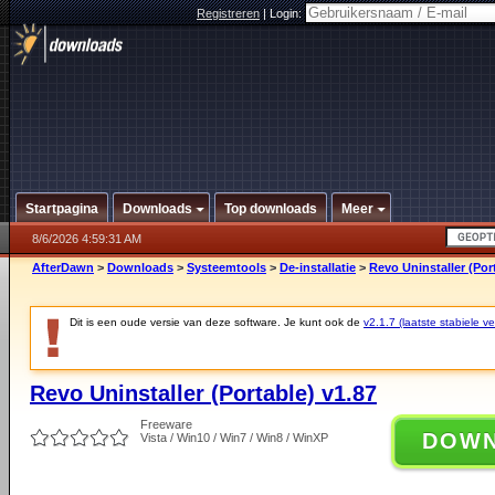
Registreren
|
Login:
Startpagina
Downloads
Top downloads
Meer
8/6/2026 4:59:31 AM
AfterDawn
>
Downloads
>
Systeemtools
>
De-installatie
>
Revo Uninstaller (Por
Dit is een oude versie van deze software. Je kunt ook de
v2.1.7 (laatste stabiele ve
Revo Uninstaller (Portable) v1.87
Freeware
DOW
Vista / Win10 / Win7 / Win8 / WinXP