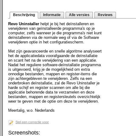
Beschrijving
Informatie
Alle versies
Reviews
Revo Uninstaller
helpt je bij het deïnstalleren en
verwijderen van geïnstalleerde programma's op je
computer, zelfs wanneer je die programma's niet kunt
deïnstalleren via de normale weg of via de Software
verwijderen optie in het configuratiescherm.
Met zijn geavanceerde en snelle algoritme analyseert
het de applicatiedata voorafgaande de deïnstallatie
en scant het na de verwijdering van een applicatie.
Nadat het reguliere software-deïnstallatie programma
is uitgevoerd, krijg je de mogelijkheid om extra
onnodige bestanden, mappen en register-items die
zijn achtergebleven te verwijderen. Zelfs na een
onderbroken deïnstallatie, zal de Revo Uninstaller je
harde schijf en register scannen om alle bij die
applicatie behorende data te verzamelen en deze
bestanden, mappen en registersleutels overzichtelijk
weer te geven met de optie om deze te verwijderen.
Meertalig, w.o. Nederlands
Stel een correctie voor
Screenshots: