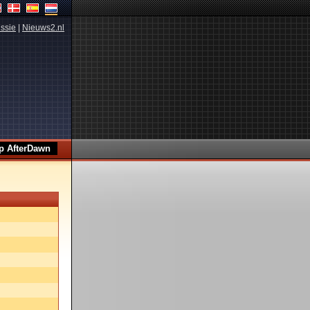
ssie
|
Nieuws2.nl