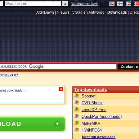
|
Wachtwoord kwijt
AfterDawn
|
Nieuws
|
Vraag en Antwoord
|
Downloads
|
Discu
table) v1.87
Top downloads
X
rsie)
downloaden.
Spotnet
DVD Shrink
coverXP Free
QuickPar (nederlands)
NLOAD
MakeMKV
HWiNFO64
Meer top downloads