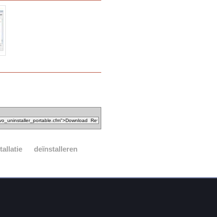
tallatie
deïnstalleren