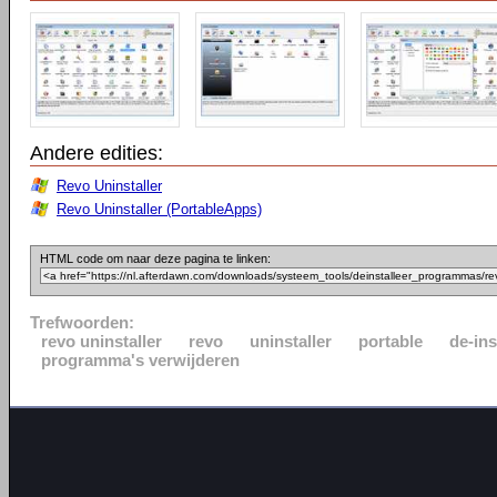
Andere edities:
Revo Uninstaller
Revo Uninstaller (PortableApps)
HTML code om naar deze pagina te linken:
Trefwoorden:
revo uninstaller
revo
uninstaller
portable
de-ins
programma's verwijderen