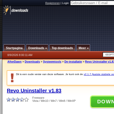
Registreren
|
Login:
Startpagina
Downloads
Top downloads
Meer
8/9/2026 8:00:11 AM
AfterDawn
>
Downloads
>
Systeemtools
>
De-installatie
>
Revo Uninstaller v1.8
Dit is een oude versie van deze software. Je kunt ook de
v2.1.7 (laatste stabiele ve
Revo Uninstaller v1.83
Freeware
DOW
Vista / Win10 / Win7 / Win8 / WinXP