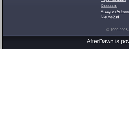
Discussie
Vraag en Antwoo
Nieuws2.nl
© 1999-2026
AfterDawn is p