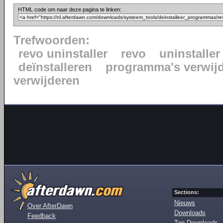
HTML code om naar deze pagina te linken:
Trefwoorden:
revo uninstaller
revo
uninstaller
deïnstalleren
programma's verwij
verwijderen
Sections:
Nieuws
Over AfterDawn
Downloads
Feedback
Top Downloads