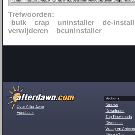
Trefwoorden:
bulk
crap
uninstaller
de-instal
verwijderen
bcuninstaller
Sections:
Nieuws
Over AfterDawn
Downloads
Feedback
Top Downloads
Discussie
Vraag en Antwoo
Nieuws2.nl