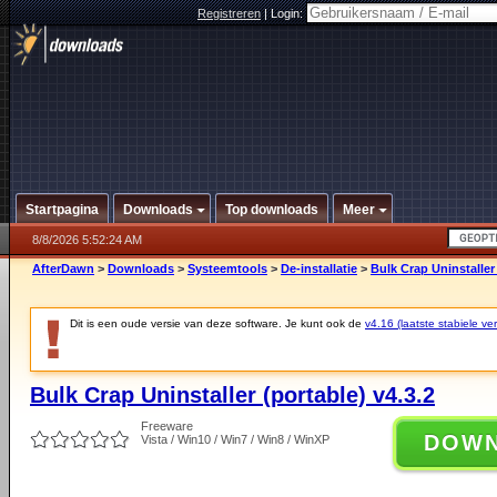
Registreren
|
Login:
Startpagina
Downloads
Top downloads
Meer
8/8/2026 5:52:24 AM
AfterDawn
>
Downloads
>
Systeemtools
>
De-installatie
>
Bulk Crap Uninstaller 
Dit is een oude versie van deze software. Je kunt ook de
v4.16 (laatste stabiele ver
Bulk Crap Uninstaller (portable) v4.3.2
Freeware
DOW
Vista / Win10 / Win7 / Win8 / WinXP