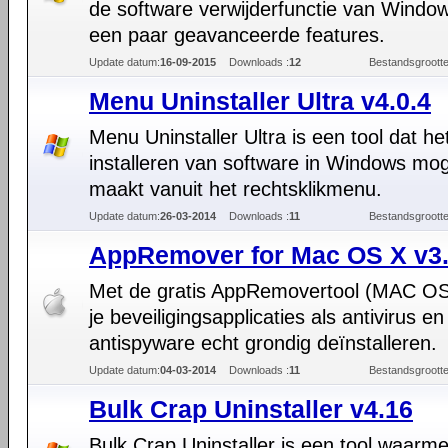
de software verwijderfunctie van Windo
een paar geavanceerde features.
Update datum:
16-09-2015
Downloads :
12
Bestandsgrootte
Menu Uninstaller Ultra v4.0.4
Menu Uninstaller Ultra is een tool dat he
installeren van software in Windows mog
maakt vanuit het rechtsklikmenu.
Update datum:
26-03-2014
Downloads :
11
Bestandsgrootte
AppRemover for Mac OS X v3.
Met de gratis AppRemovertool (MAC OS
je beveiligingsapplicaties als antivirus en
antispyware echt grondig deïnstalleren.
Update datum:
04-03-2014
Downloads :
11
Bestandsgrootte
Bulk Crap Uninstaller v4.16
Bulk Crap Uninstaller is een tool waarm