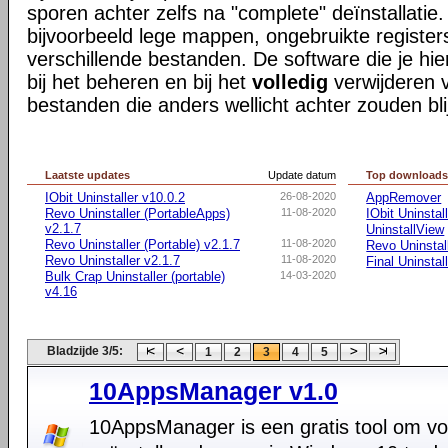
sporen achter zelfs na "complete" deïnstallatie
bijvoorbeeld lege mappen, ongebruikte register
verschillende bestanden. De software die je hie
bij het beheren en bij het
volledig
verwijderen v
bestanden die anders wellicht achter zouden bli
Laatste updates
Update datum
Top download
IObit Uninstaller v10.0.2
26-08-2020
AppRemover
Revo Uninstaller (PortableApps)
11-08-2020
IObit Uninstal
v2.1.7
UninstallView
Revo Uninstaller (Portable) v2.1.7
11-08-2020
Revo Uninstal
Revo Uninstaller v2.1.7
11-08-2020
Final Uninstal
Bulk Crap Uninstaller (portable)
14-03-2020
v4.16
Bladzijde 3/5:
1
2
3
4
5
10AppsManager v1.0
10AppsManager is een gratis tool om vo