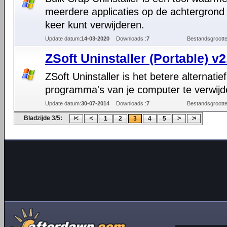
meerdere applicaties op de achtergrond 
keer kunt verwijderen.
Update datum:
14-03-2020
Downloads :
7
Bestandsgrootte
ZSoft Uninstaller (Portable) v2
ZSoft Uninstaller is het betere alternatie
programma's van je computer te verwijd
Update datum:
30-07-2014
Downloads :
7
Bestandsgrootte
Bladzijde 3/5:
1
2
3
4
5