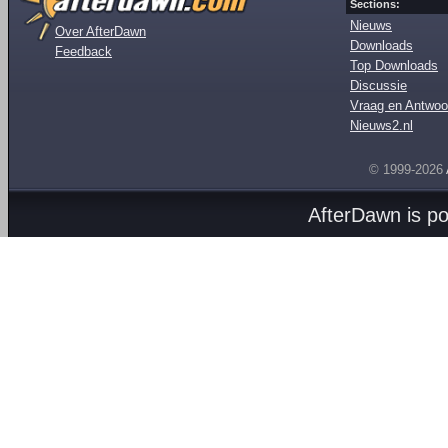
Sections:
Nieuws
Over AfterDawn
Downloads
Feedback
Top Downloads
Discussie
Vraag en Antwoo
Nieuws2.nl
© 1999-2026
AfterDawn is p