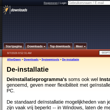
Registreren
|
Login:
Startpagina
Downloads
Top downloads
Meer
8/7/2026 8:52:31 AM
AfterDawn
>
Downloads
>
Systeemtools
>
De-installatie
De-installatie
Deïnstallatieprogramma's
soms ook wel
Inst
genoemd, geven meer flexibiliteit met geïnstall
PC.
De standaard deïnstallatie mogelijkheden van 
zijn vaak vrij beperkt -- in Windows, laten de