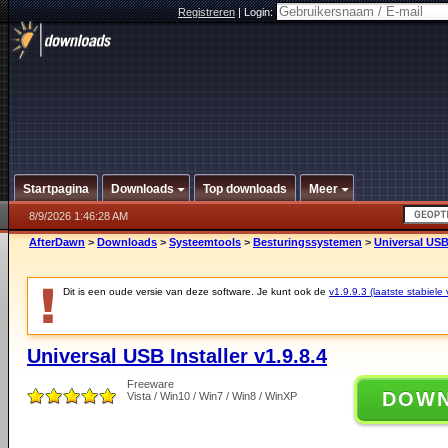
Registreren
|
Login:
Startpagina
Downloads
Top downloads
Meer
8/9/2026 1:46:28 AM
AfterDawn
>
Downloads
>
Systeemtools
>
Besturingssystemen
>
Universal USB 
Dit is een oude versie van deze software. Je kunt ook de
v1.9.9.3 (laatste stabiele 
Universal USB Installer v1.9.8.4
Freeware
DOW
Vista / Win10 / Win7 / Win8 / WinXP