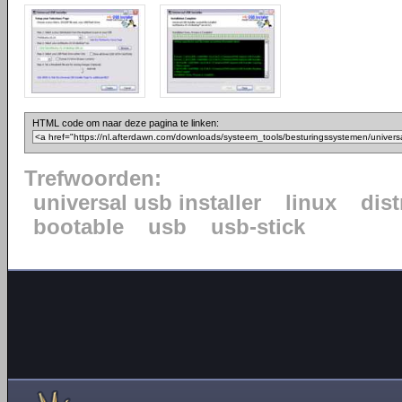
HTML code om naar deze pagina te linken:
Trefwoorden:
universal usb installer
linux
dist
bootable
usb
usb-stick