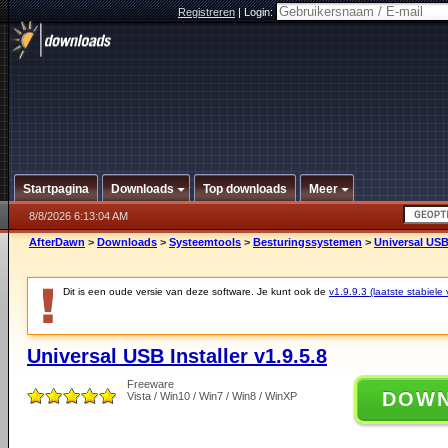
Registreren
|
Login:
Startpagina
Downloads
Top downloads
Meer
8/8/2026 6:13:04 AM
AfterDawn
>
Downloads
>
Systeemtools
>
Besturingssystemen
>
Universal USB 
Dit is een oude versie van deze software. Je kunt ook de
v1.9.9.3 (laatste stabiele 
Universal USB Installer v1.9.5.8
Freeware
DOW
Vista / Win10 / Win7 / Win8 / WinXP