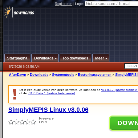
Registreren
|
Login:
Startpagina
Downloads
Top downloads
Meer
8/7/2026 6:03:56 AM
AfterDawn
>
Downloads
>
Systeemtools
>
Besturingssystemen
>
SimplyMEPIS L
Dit is een oude versie van deze software. Je kunt ook de
v11.0.12 (laatste stabiele 
of de
v11.0 Beta 1 (laatste beta versie)
.
SimplyMEPIS Linux v8.0.06
Freeware
DOW
Linux