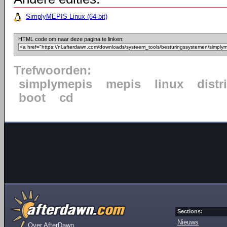
SimplyMEPIS Linux (64-bit)
HTML code om naar deze pagina te linken:
Trefwoorden:
simplymepis
mepis
linux
distr
boot
cd
Sections:
Nieuws
Over AfterDawn