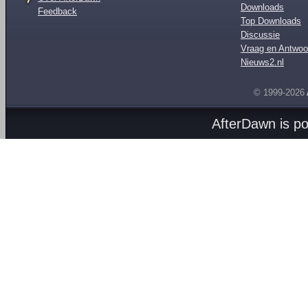
Downloads
Feedback
Top Downloads
Discussie
Vraag en Antwoo
Nieuws2.nl
© 1999-2026
AfterDawn is p