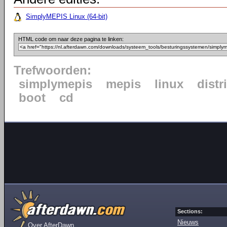
SimplyMEPIS Linux (64-bit)
HTML code om naar deze pagina te linken:
Trefwoorden:
simplymepis
mepis
linux
distr
boot
cd
Sections:
Nieuws
Over AfterDawn