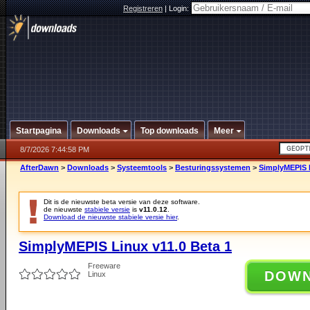
Registreren
|
Login:
Startpagina
Downloads
Top downloads
Meer
8/7/2026 7:44:58 PM
AfterDawn
>
Downloads
>
Systeemtools
>
Besturingssystemen
>
SimplyMEPIS L
Dit is de nieuwste beta versie van deze software.
de nieuwste
stabiele versie
is
v11.0.12
.
Download de nieuwste stabiele versie hier
.
SimplyMEPIS Linux v11.0 Beta 1
Freeware
DOW
Linux