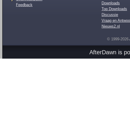
Downloads
Feedback
Top Downloads
Discussie
Vraag en Antwoo
Nieuws2.nl
© 1999-2026
AfterDawn is p