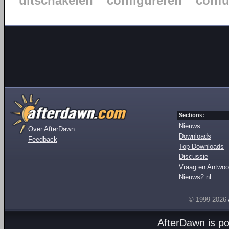
uitschakelen
configureren
confu
Sections:
Nieuws
Over AfterDawn
Downloads
Feedback
Top Downloads
Discussie
Vraag en Antwoo
Nieuws2.nl
© 1999-2026
AfterDawn is p