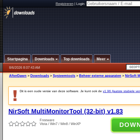
Registreren
|
Login:
Startpagina
Downloads
Top downloads
Meer
8/6/2026 8:07:43 AM
AfterDawn
>
Downloads
>
Systeemtools
>
Beheer externe apparaten
>
NirSoft M
Dit is een oude versie van deze software. Je kunt ook de
v1.96 (laatste stabiele ver
NirSoft MultiMonitorTool (32-bit) v1.83
Freeware
DOW
Vista / Win7 / Win8 / WinXP