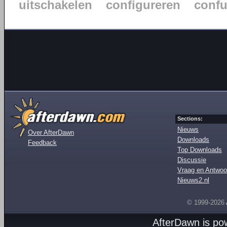
uitschakelen
configureren
confu
Sections:
Nieuws
Over AfterDawn
Downloads
Feedback
Top Downloads
Discussie
Vraag en Antwoo
Nieuws2.nl
© 1999-2026
AfterDawn is p