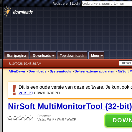
Registreren
|
Login:
Startpagina
Downloads
Top downloads
Meer
8/10/2026 10:45:36 AM
AfterDawn
>
Downloads
>
Systeemtools
>
Beheer externe apparaten
>
NirSoft M
Dit is een oude versie van deze software. Je kunt ook
versie)
downloaden.
NirSoft MultiMonitorTool (32-bit)
Freeware
DOW
Vista / Win7 / Win8 / WinXP