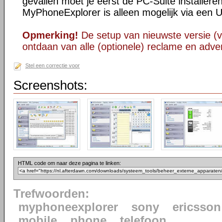
gevallen moet je eerst de PC-Suite installere
MyPhoneExplorer is alleen mogelijk via een 
Opmerking!
De setup van nieuwste versie (v
ontdaan van alle (optionele) reclame en adver
Stel een correctie voor
Screenshots:
HTML code om naar deze pagina te linken:
Trefwoorden:
myphoneexplorer
sony
ericsson
mobile
phone
telefoon