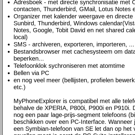
Adresboek - met directe synchronisatie met
contacten, Thunderbird, GMail, Lotus Notes e
Organizer met kalender weergave en directe
Sunbird, Thunderbird, Windows calendar(Vista
Notes, Google, Tobit David en net shared c
local)
SMS - archiveren, exporteren, importeren, ...
Bestandsbrowser met cachesysteem om data
beperken...
Telefoonklok sychroniseren met atomtime
Bellen via PC
en nog veel meer (bellijsten, profielen bewer
etc.)
MyPhoneExplorer is compatibel met alle tele
behalve de XPERIA, P800i, P900i en P910i. 
nog een paar lage-prijs-segment telefoons (bij
beschikken over een PC-Interface. Wanneer 
een Symbian-telefoon van SE let dan op het v