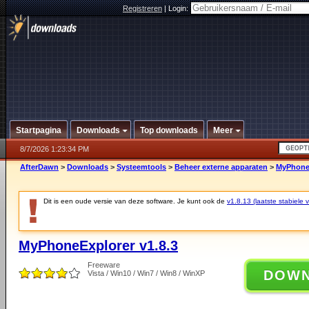
Registreren
|
Login:
Startpagina
Downloads
Top downloads
Meer
8/7/2026 1:23:34 PM
AfterDawn
>
Downloads
>
Systeemtools
>
Beheer externe apparaten
>
MyPhoneE
Dit is een oude versie van deze software. Je kunt ook de
v1.8.13 (laatste stabiele v
MyPhoneExplorer v1.8.3
Freeware
DOW
Vista / Win10 / Win7 / Win8 / WinXP