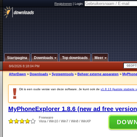
Registreren
|
Login:
Startpagina
Downloads
Top downloads
Meer
8/6/2026 8:18:04 PM
AfterDawn
>
Downloads
>
Systeemtools
>
Beheer externe apparaten
>
MyPhoneE
Dit is een oude versie van deze software. Je kunt ook de
v1.8.13 (laatste stabiele v
MyPhoneExplorer 1.8.6 (new ad free version
Freeware
DOW
Vista / Win10 / Win7 / Win8 / WinXP