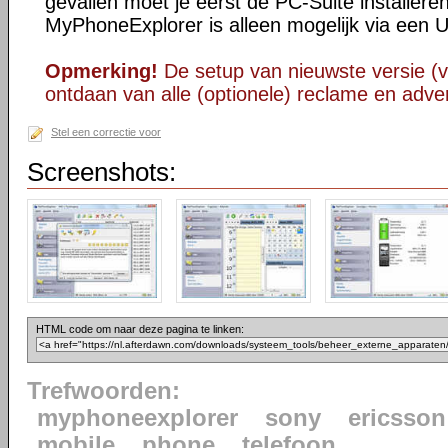
gevallen moet je eerst de PC-Suite installere
MyPhoneExplorer is alleen mogelijk via een 
Opmerking!
De setup van nieuwste versie (v
ontdaan van alle (optionele) reclame en adver
Stel een correctie voor
Screenshots:
HTML code om naar deze pagina te linken:
Trefwoorden:
myphoneexplorer
sony
ericsson
mobile
phone
telefoon