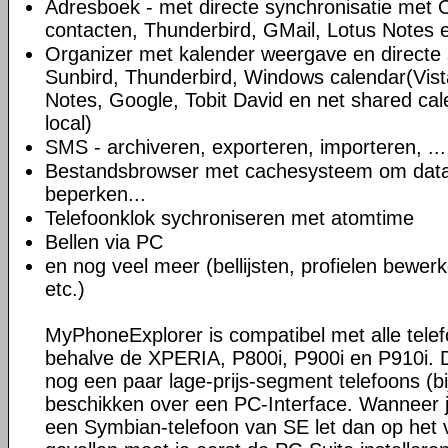
Adresboek - met directe synchronisatie met
contacten, Thunderbird, GMail, Lotus Notes e
Organizer met kalender weergave en directe
Sunbird, Thunderbird, Windows calendar(Vista
Notes, Google, Tobit David en net shared c
local)
SMS - archiveren, exporteren, importeren, ...
Bestandsbrowser met cachesysteem om data
beperken...
Telefoonklok sychroniseren met atomtime
Bellen via PC
en nog veel meer (bellijsten, profielen bewer
etc.)
MyPhoneExplorer is compatibel met alle tele
behalve de XPERIA, P800i, P900i en P910i. 
nog een paar lage-prijs-segment telefoons (bij
beschikken over een PC-Interface. Wanneer 
een Symbian-telefoon van SE let dan op het v