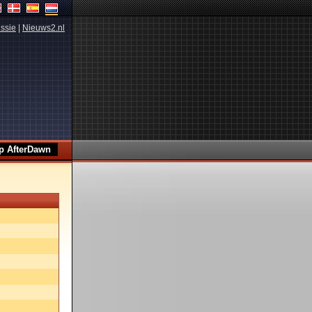
ssie
|
Nieuws2.nl