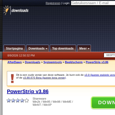
Registreren
|
Login:
Startpagina
Downloads
Top downloads
Meer
8/9/2026 12:50:32 PM
AfterDawn
>
Downloads
>
Systeemtools
>
Beeldscherm
>
PowerStrip v3.86
Dit is een oude versie van deze software. Je kunt ook de
v3.9 (laatste stabiele vers
of de
v3.88.670 Beta (laatste beta versie)
.
PowerStrip v3.86
Shareware
DOW
Win2k / Win95 / Win98 / WinME /
WinNT / WinXP