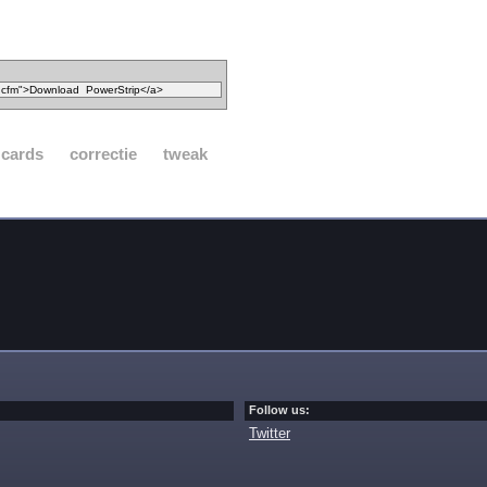
 cards
correctie
tweak
Follow us:
Twitter