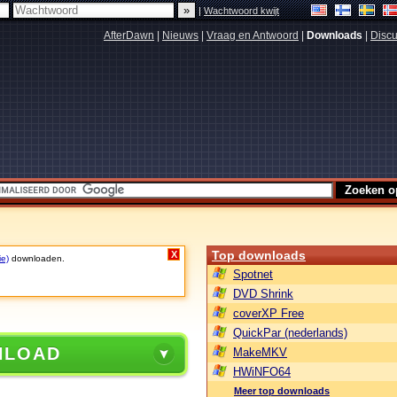
|
Wachtwoord kwijt
AfterDawn
|
Nieuws
|
Vraag en Antwoord
|
Downloads
|
Discu
Top downloads
X
ie)
downloaden.
Spotnet
DVD Shrink
coverXP Free
QuickPar (nederlands)
NLOAD
MakeMKV
HWiNFO64
Meer top downloads