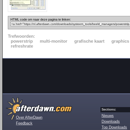
HTML code om naar deze pagina te linken:
Trefwoorden:
powerstrip
multi-monitor
grafische kaart
graphics
refreshrate
Sections:
Nieuws
Over AfterDawn
Downloads
Feedback
Top Downloads