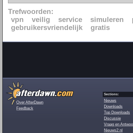
Trefwoorden:
vpn
veilig
service
simuleren
gebruikersvriendelijk
gratis
Sections:
Nieuws
Over AfterDawn
Downloads
Feedback
Top Downloads
Discussie
Vraag en Antwoo
Nieuws2.nl