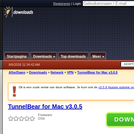
Registreren
|
Login:
Startpagina
Downloads
Top downloads
Meer
8/6/2026 11:34:42 AM
AfterDawn
>
Downloads
>
Netwerk
>
VPN
>
TunnelBear for Mac v3.0.5
Dit is een oude versie van deze software. Je kunt ook de
v3.0.9 (laatste stabiele ve
TunnelBear for Mac v3.0.5
Freeware
DOW
OSX