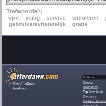
Trefwoorden:
vpn
veilig
service
simuleren
gebruikersvriendelijk
gratis
Sections:
Nieuws
Over AfterDawn
Downloads
Feedback
Top Downloads
Discussie
Vraag en Antwoo
Nieuws2.nl