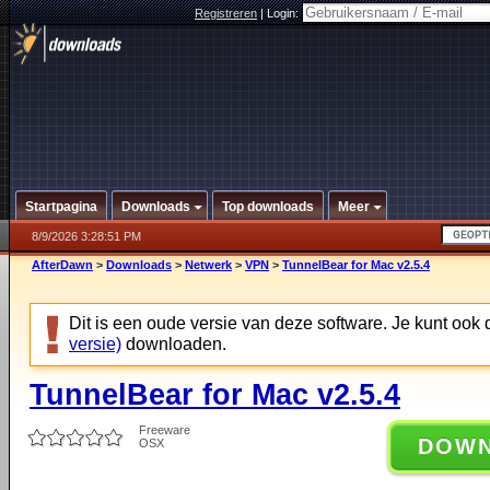
Registreren
|
Login:
Startpagina
Downloads
Top downloads
Meer
8/9/2026 3:28:51 PM
AfterDawn
>
Downloads
>
Netwerk
>
VPN
>
TunnelBear for Mac v2.5.4
Dit is een oude versie van deze software. Je kunt ook
versie)
downloaden.
TunnelBear for Mac v2.5.4
Freeware
DOW
OSX