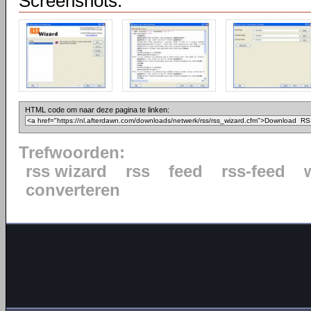
Screenshots:
HTML code om naar deze pagina te linken:
Trefwoorden:
rss wizard
rss
feed
rss-feed
converteren