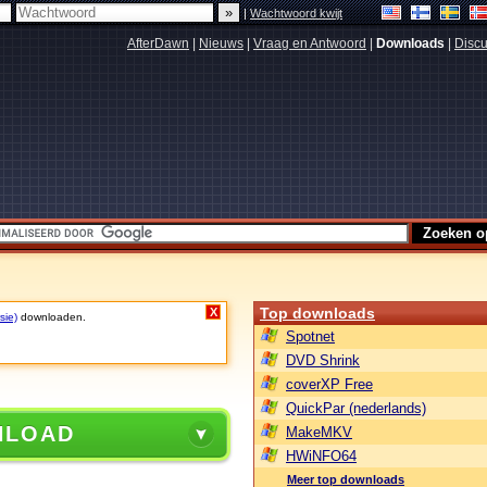
|
Wachtwoord kwijt
AfterDawn
|
Nieuws
|
Vraag en Antwoord
|
Downloads
|
Discu
Top downloads
X
sie)
downloaden.
Spotnet
DVD Shrink
coverXP Free
QuickPar (nederlands)
NLOAD
MakeMKV
HWiNFO64
Meer top downloads