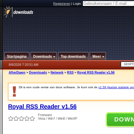
Registreren
|
Login:
Startpagina
Downloads
Top downloads
Meer
8/8/2026 7:20:51 AM
AfterDawn
>
Downloads
>
Netwerk
>
RSS
>
Royal RSS Reader v1.56
Dit is een oude versie van deze software. Je kunt ook de
v1.59 (laatste stabiele ver
Royal RSS Reader v1.56
Freeware
DOW
Vista / Win7 / Win8 / WinXP