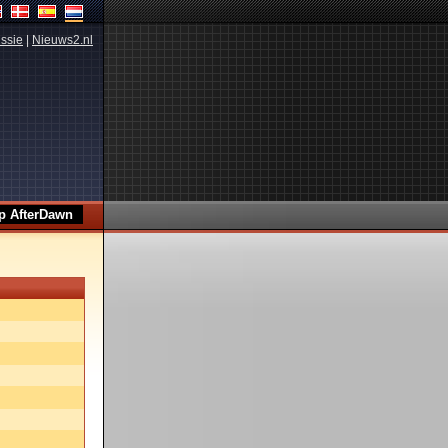
ssie
|
Nieuws2.nl