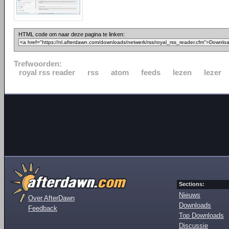
HTML code om naar deze pagina te linken:
Trefwoorden:
royal rss reader
rss
atom
feeds
lezen
lezer
Sections:
Nieuws
Over AfterDawn
Downloads
Feedback
Top Downloads
Discussie