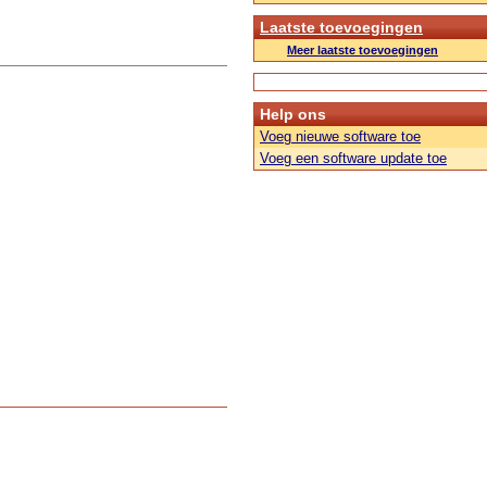
Laatste toevoegingen
Meer laatste toevoegingen
Help ons
Voeg nieuwe software toe
Voeg een software update toe