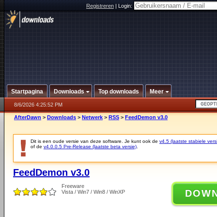
Registreren
|
Login:
Startpagina
Downloads
Top downloads
Meer
8/6/2026 4:25:52 PM
AfterDawn
>
Downloads
>
Netwerk
>
RSS
>
FeedDemon v3.0
Dit is een oude versie van deze software. Je kunt ook de
v4.5 (laatste stabiele vers
of de
v4.0.0.5 Pre-Release (laatste beta versie)
.
FeedDemon v3.0
Freeware
DOW
Vista / Win7 / Win8 / WinXP