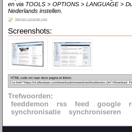
en via TOOLS > OPTIONS > LANGUAGE > Du
Nederlands instellen.
Stel een correctie voor
Screenshots:
HTML code om naar deze pagina te linken:
Trefwoorden:
feeddemon
rss
feed
google
synchronisatie
synchroniseren