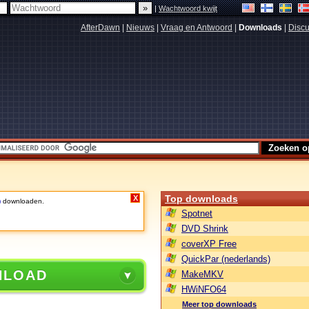
|
Wachtwoord kwijt
AfterDawn
|
Nieuws
|
Vraag en Antwoord
|
Downloads
|
Discu
Top downloads
X
)
downloaden.
Spotnet
DVD Shrink
coverXP Free
QuickPar (nederlands)
NLOAD
MakeMKV
HWiNFO64
Meer top downloads