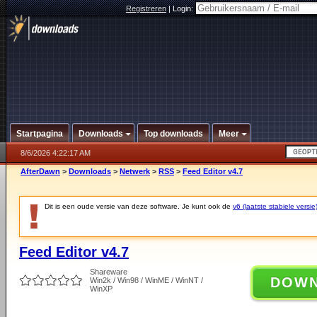
Registreren
|
Login:
Startpagina
Downloads
Top downloads
Meer
8/6/2026 4:22:17 AM
AfterDawn
>
Downloads
>
Netwerk
>
RSS
>
Feed Editor v4.7
Dit is een oude versie van deze software. Je kunt ook de
v6 (laatste stabiele versie
Feed Editor v4.7
Shareware
DOW
Win2k / Win98 / WinME / WinNT /
WinXP