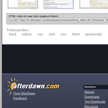
HTML code om naar deze pagina te linken:
Trefwoorden:
feed
editor
rss
xml
csv
html
javascript
Sections:
Nieuws
Over AfterDawn
Downloads
Feedback
Top Downloads
Discussie