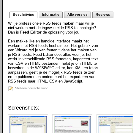
Beschrijving
Informatie
Alle versies
Reviews
Wil je professionele RSS feeds maken maar wil je
niet werken met de ingewikkelde RSS technologie?
Dan is
Feed Editor
de oplossing voor jou !
Een makkelijke en handige interface maakt het
werken met RSS feeds heel simpel. Het gebruik van
een Wizard red je van fouten tijdens het maken van
je RSS feeds. Feed Editor doet alles voor je, het
werkt in verschillende RSS formaten, importeert text
van CSV en HTML bestanden, helpt je om HTML te
bewerken in de WYSIWYG editor, kan XML en foto's
aanpassen, geeft je de mogelijk RSS feeds te zien
en te publiceren en ondersteunt het exporteren van
RSS feeds naar HTML, CSV en JavaScript.
Stel een correctie voor
Screenshots: