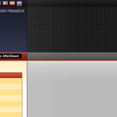
ssie
|
Nieuws2.nl