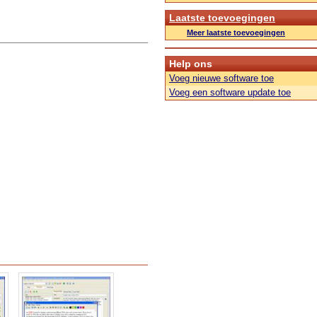
Laatste toevoegingen
Meer laatste toevoegingen
Help ons
Voeg nieuwe software toe
Voeg een software update toe