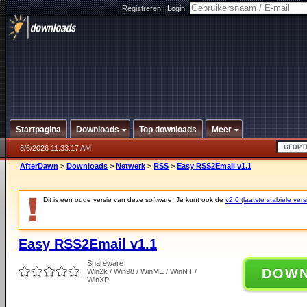
Registreren
|
Login:
Startpagina
Downloads
Top downloads
Meer
8/6/2026 11:33:17 AM
AfterDawn
>
Downloads
>
Netwerk
>
RSS
>
Easy RSS2Email v1.1
Dit is een oude versie van deze software. Je kunt ook de
v2.0 (laatste stabiele vers
Easy RSS2Email v1.1
Shareware
DOW
Win2k / Win98 / WinME / WinNT /
WinXP