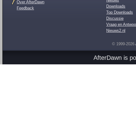
Nieuws
Over AfterDawn
Downloads
Feedback
Top Downloads
Discussie
Vraag en Antwoo
Nieuws2.nl
© 1999-2026
AfterDawn is p