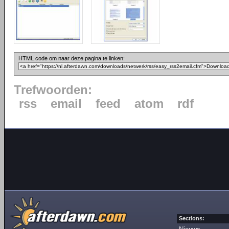
HTML code om naar deze pagina te linken:
Trefwoorden:
rss
email
feed
atom
rdf
Sections: