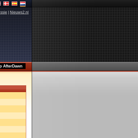
ssie
|
Nieuws2.nl