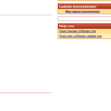
Laatste toevoegingen
Meer laatste toevoegingen
Help ons
Voeg nieuwe software toe
Voeg een software update toe