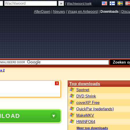
|
Wachtwoord kwijt
AfterDawn
|
Nieuws
|
Vraag en Antwoord
|
Downloads
|
Discu
a 2
Top downloads
X
Spotnet
DVD Shrink
coverXP Free
QuickPar (nederlands)
NLOAD
MakeMKV
HWiNFO64
Meer top downloads