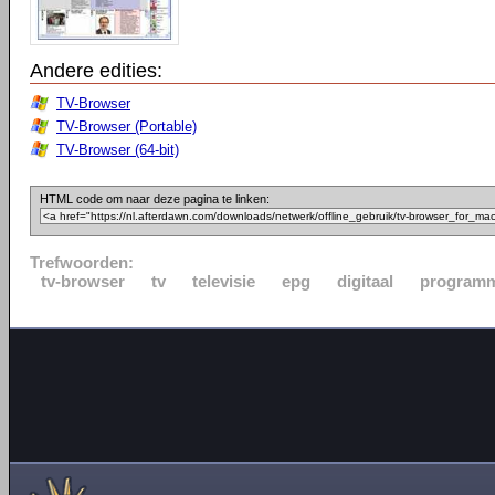
Andere edities:
TV-Browser
TV-Browser (Portable)
TV-Browser (64-bit)
HTML code om naar deze pagina te linken:
Trefwoorden:
tv-browser
tv
televisie
epg
digitaal
program