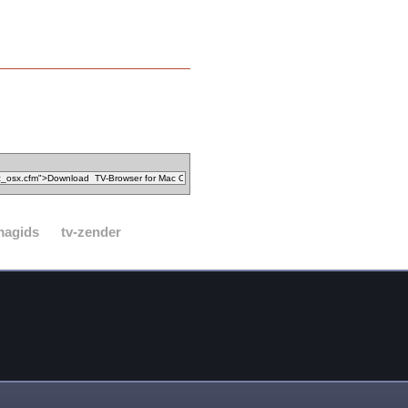
magids
tv-zender