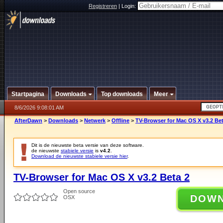
Registreren
|
Login:
Startpagina
Downloads
Top downloads
Meer
8/6/2026 9:08:01 AM
AfterDawn
>
Downloads
>
Netwerk
>
Offline
>
TV-Browser for Mac OS X v3.2 Bet
Dit is de nieuwste beta versie van deze software.
de nieuwste
stabiele versie
is
v4.2
.
Download de nieuwste stabiele versie hier
.
TV-Browser for Mac OS X v3.2 Beta 2
Open source
DOW
OSX